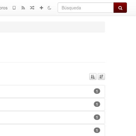
Búsqued
bros
1
1
1
1