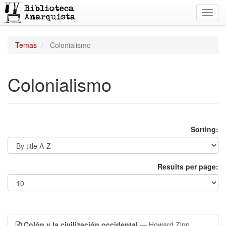
Toggl
navig
Temas
Colonialismo
Colonialismo
Sorting:
Results per page:
Colón y la civilización occidental
— Howard Zinn