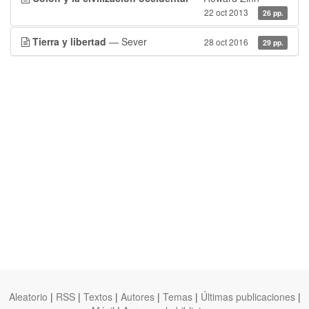
22 oct 2013
26 pp.
Tierra y libertad
— Sever
28 oct 2016
29 pp.
Aleatorio
|
RSS
|
Textos
|
Autores
|
Temas
|
Últimas publicaciones
|