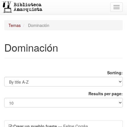
Toggl
navig
Temas
Dominación
Dominación
Sorting:
Results per page:
Crear un pueblo fuerte
— Felipe Corrêa