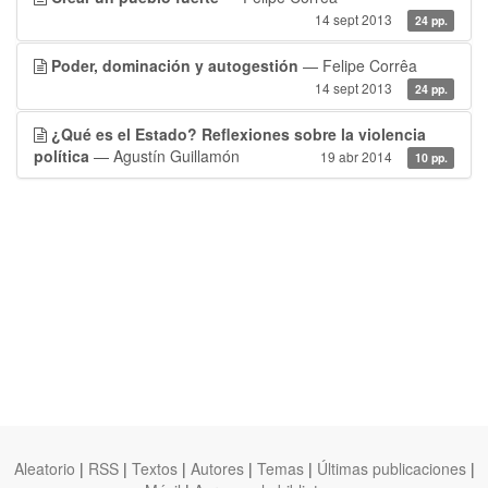
14 sept 2013
24 pp.
Poder, dominación y autogestión
— Felipe Corrêa
14 sept 2013
24 pp.
¿Qué es el Estado? Reflexiones sobre la violencia
política
— Agustín Guillamón
19 abr 2014
10 pp.
Aleatorio
|
RSS
|
Textos
|
Autores
|
Temas
|
Últimas publicaciones
|