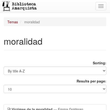
Toggl
navig
Temas
moralidad
moralidad
Sorting:
Results per page:
Víctimas de la moralidad
— Emma Goldman