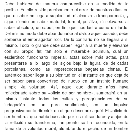
Debe hablarse de manera comprensible en la medida de lo
posible. En ello reside precisamente el error de nuestros días: en
que el saber no llega a su plenitud, ni alcanza la transparencia, y
sigue siendo un saber material, formal, positivo, sin elevarse al
saber absoluto, un saber, en fin, que nos lastra como un fardo.
Del mismo modo debe abandonarse al olvido aquel pasado, debe
sorberse el embriagador licor. De lo contrario no se llegará a sí
mismo. Todo lo grande debe saber llegar a la muerte y elevarse
con su propio fin; tan sólo el miserable acumula, cual un
esclerótico funcionario imperial, actas sobre más actas, para
presentarse a lo largo de siglos bajo la figura de delicadas
porcelanas, como las imperecederas bagatelas chinas. El
auténtico saber llega a su plenitud en el instante en que deja de
ser saber para convertirse de nuevo en un instinto humano
simple -la voluntad. Así, aquel que durante años haya
reflexionado sobre su «oficio de ser hombre», sumergirá en un
mismo instante todas las cuitas y peregrinaciones de su
indagación en un puro sentimiento, en un impulso
progresivamente directriz en el que descubre aquél. El «oficio de
ser hombre» que había buscado por los mil senderos y atajos de
la reflexión se transforma, tan pronto se ha reconocido, en la
llama de la voluntad moral, alumbrando el pecho de un hombre