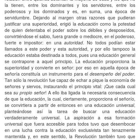
la tienen, entre los dominantes y los servidores, entre los
poderosos y los dominados y es, en suma, una época de
servidumbre. Dejando al margen otras razones que pudieran
justificar una superioridad, erigió la
educación
como la potestad
de quien detentaba el poder sobre los débiles y desposeídos,
convirtiéndose el sabio, fuera grande o mediocre, en el poderoso,
fuerte e impositor: en una
autoridad
. No todos podían estar
llamados a este poder y esta autoridad, y por ello tampoco la
educación estaba destinada a todos, pues una educación general
se contrapone a aquel principio. La educación proporciona la
superioridad y convierte en señor: por eso en aquella época de
señoría constituía un instrumento para el
desempeño del poder
.
Tan sólo la revolución fue capaz de echar a pique la economía de
señores y siervos, instaurando el principio vital: ¡Que cada cual
sea
su propio señor
! A ello iba ligada la necesaria consecuencia
de que la educación, la cual, ciertamente, proporciona el señorío,
se convirtiera a partir de entonces en una educación
universal
,
planteándose así la tarea de buscar una educación
verdaderamente universal. La aspiración a esa formación
universal que fuera accesible para todos tuvo que desembocar
en una lucha contra la educación exclusivista tan tenazmente
mantenida y, en este sentido, la Revolución también tuvo que