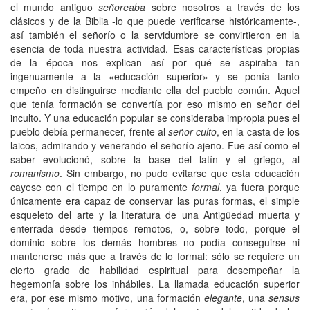
el mundo antiguo
señoreaba
sobre nosotros a través de los
clásicos y de la Biblia -lo que puede verificarse históricamente-,
así también el señorío o la servidumbre se convirtieron en la
esencia de toda nuestra actividad. Esas características propias
de la época nos explican así por qué se aspiraba tan
ingenuamente a la «educación superior» y se ponía tanto
empeño en distinguirse mediante ella del pueblo común. Aquel
que tenía formación se convertía por eso mismo en señor del
inculto. Y una educación popular se consideraba impropia pues el
pueblo debía permanecer, frente al
señor culto
, en la casta de los
laicos, admirando y venerando el señorío ajeno. Fue así como el
saber evolucionó, sobre la base del latín y el griego, al
romanismo
. Sin embargo, no pudo evitarse que esta educación
cayese con el tiempo en lo puramente
formal
, ya fuera porque
únicamente era capaz de conservar las puras formas, el simple
esqueleto del arte y la literatura de una Antigüedad muerta y
enterrada desde tiempos remotos, o, sobre todo, porque el
dominio sobre los demás hombres no podía conseguirse ni
mantenerse más que a través de lo formal: sólo se requiere un
cierto grado de habilidad espiritual para desempeñar la
hegemonía sobre los inhábiles. La llamada educación superior
era, por ese mismo motivo, una formación
elegante
, una
sensus