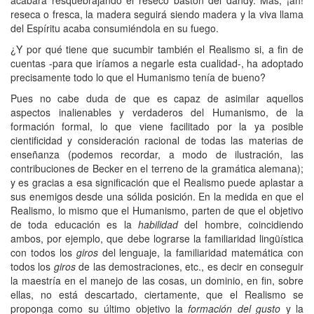
reseca o fresca, la madera seguirá siendo madera y la viva llama
del Espíritu acaba consumiéndola en su fuego.
¿Y por qué tiene que sucumbir también el Realismo si, a fin de
cuentas -para que iríamos a negarle esta cualidad-, ha adoptado
precisamente todo lo que el Humanismo tenía de bueno?
Pues no cabe duda de que es capaz de asimilar aquellos
aspectos inalienables y verdaderos del Humanismo, de la
formación formal, lo que viene facilitado por la ya posible
cientificidad y consideración racional de todas las materias de
enseñanza (podemos recordar, a modo de ilustración, las
contribuciones de Becker en el terreno de la gramática alemana);
y es gracias a esa significación que el Realismo puede aplastar a
sus enemigos desde una sólida posición. En la medida en que el
Realismo, lo mismo que el Humanismo, parten de que el objetivo
de toda educación es la
habilidad
del hombre, coincidiendo
ambos, por ejemplo, que debe lograrse la familiaridad lingüística
con todos los
giros
del lenguaje, la familiaridad matemática con
todos los
giros
de las demostraciones, etc., es decir en conseguir
la maestría en el manejo de las cosas, un dominio, en fin, sobre
ellas, no está descartado, ciertamente, que el Realismo se
proponga como su último objetivo la
formación del gusto
y la