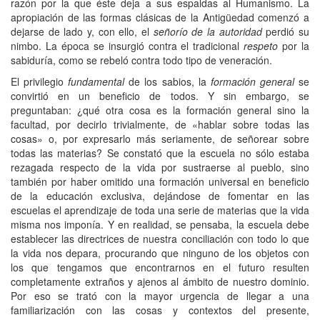
razón por la que éste deja a sus espaldas al Humanismo. La
apropiación de las formas clásicas de la Antigüedad comenzó a
dejarse de lado y, con ello, el
señorío de la autoridad
perdió su
nimbo. La época se insurgió contra el tradicional
respeto
por la
sabiduría, como se rebeló contra todo tipo de veneración.
El privilegio
fundamental
de los sabios, la
formación general
se
convirtió en un beneficio de todos. Y sin embargo, se
preguntaban: ¿qué otra cosa es la formación general sino la
facultad, por decirlo trivialmente, de «hablar sobre todas las
cosas» o, por expresarlo más seriamente, de señorear sobre
todas las materias? Se constató que la escuela no sólo estaba
rezagada respecto de la vida por sustraerse al pueblo, sino
también por haber omitido una formación universal en beneficio
de la educación exclusiva, dejándose de fomentar en las
escuelas el aprendizaje de toda una serie de materias que la vida
misma nos imponía. Y en realidad, se pensaba, la escuela debe
establecer las directrices de nuestra conciliación con todo lo que
la vida nos depara, procurando que ninguno de los objetos con
los que tengamos que encontrarnos en el futuro resulten
completamente extraños y ajenos al ámbito de nuestro dominio.
Por eso se trató con la mayor urgencia de llegar a una
familiarización con las cosas y contextos del presente,