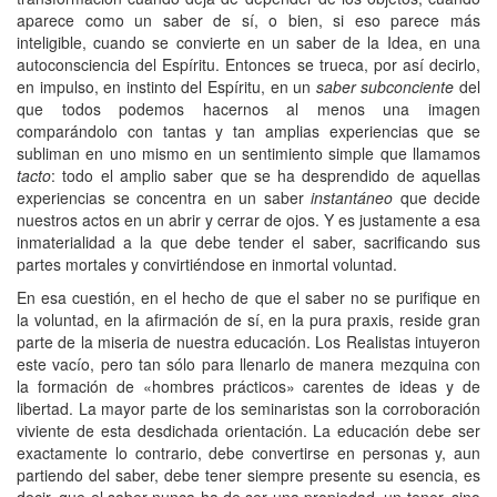
aparece como un saber de sí, o bien, si eso parece más
inteligible, cuando se convierte en un saber de la Idea, en una
autoconsciencia del Espíritu. Entonces se trueca, por así decirlo,
en impulso, en instinto del Espíritu, en un
saber subconciente
del
que todos podemos hacernos al menos una imagen
comparándolo con tantas y tan amplias experiencias que se
subliman en uno mismo en un sentimiento simple que llamamos
tacto
: todo el amplio saber que se ha desprendido de aquellas
experiencias se concentra en un saber
instantáneo
que decide
nuestros actos en un abrir y cerrar de ojos. Y es justamente a esa
inmaterialidad a la que debe tender el saber, sacrificando sus
partes mortales y convirtiéndose en inmortal voluntad.
En esa cuestión, en el hecho de que el saber no se purifique en
la voluntad, en la afirmación de sí, en la pura praxis, reside gran
parte de la miseria de nuestra educación. Los Realistas intuyeron
este vacío, pero tan sólo para llenarlo de manera mezquina con
la formación de «hombres prácticos» carentes de ideas y de
libertad. La mayor parte de los seminaristas son la corroboración
viviente de esta desdichada orientación. La educación debe ser
exactamente lo contrario, debe convertirse en personas y, aun
partiendo del saber, debe tener siempre presente su esencia, es
decir, que el saber nunca ha de ser una propiedad, un tener, sino