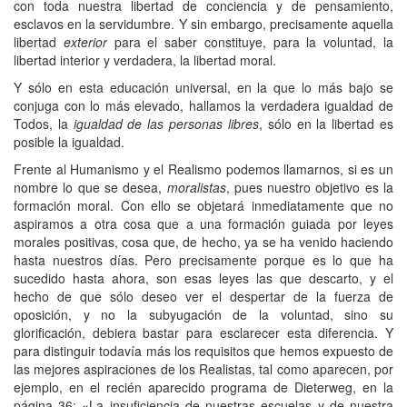
con toda nuestra libertad de conciencia y de pensamiento,
esclavos en la servidumbre. Y sin embargo, precisamente aquella
libertad
exterior
para el saber constituye, para la voluntad, la
libertad interior y verdadera, la libertad moral.
Y sólo en esta educación universal, en la que lo más bajo se
conjuga con lo más elevado, hallamos la verdadera igualdad de
Todos, la
igualdad de las personas libres
, sólo en la libertad es
posible la igualdad.
Frente al Humanismo y el Realismo podemos llamarnos, si es un
nombre lo que se desea,
moralistas
, pues nuestro objetivo es la
formación moral. Con ello se objetará inmediatamente que no
aspiramos a otra cosa que a una formación guiada por leyes
morales positivas, cosa que, de hecho, ya se ha venido haciendo
hasta nuestros días. Pero precisamente porque es lo que ha
sucedido hasta ahora, son esas leyes las que descarto, y el
hecho de que sólo deseo ver el despertar de la fuerza de
oposición, y no la subyugación de la voluntad, sino su
glorificación, debiera bastar para esclarecer esta diferencia. Y
para distinguir todavía más los requisitos que hemos expuesto de
las mejores aspiraciones de los Realistas, tal como aparecen, por
ejemplo, en el recién aparecido programa de Dieterweg, en la
página 36: «La insuficiencia de nuestras escuelas y de nuestra