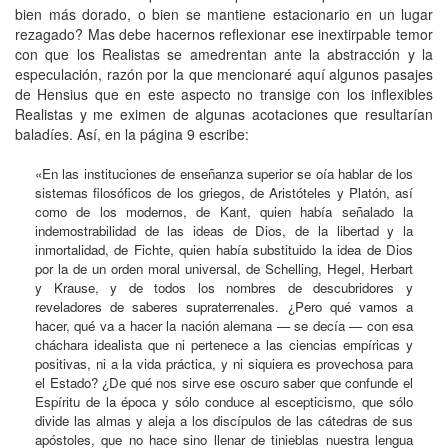
bien más dorado, o bien se mantiene estacionario en un lugar
rezagado? Mas debe hacernos reflexionar ese inextirpable temor
con que los Realistas se amedrentan ante la abstracción y la
especulación, razón por la que mencionaré aquí algunos pasajes
de Hensius que en este aspecto no transige con los inflexibles
Realistas y me eximen de algunas acotaciones que resultarían
baladíes. Así, en la página 9 escribe:
«En las instituciones de enseñanza superior se oía hablar de los
sistemas filosóficos de los griegos, de Aristóteles y Platón, así
como de los modernos, de Kant, quien había señalado la
indemostrabilidad de las ideas de Dios, de la libertad y la
inmortalidad, de Fichte, quien había substituido la idea de Dios
por la de un orden moral universal, de Schelling, Hegel, Herbart
y Krause, y de todos los nombres de descubridores y
reveladores de saberes supraterrenales. ¿Pero qué vamos a
hacer, qué va a hacer la nación alemana — se decía — con esa
cháchara idealista que ni pertenece a las ciencias empíricas y
positivas, ni a la vida práctica, y ni siquiera es provechosa para
el Estado? ¿De qué nos sirve ese oscuro saber que confunde el
Espíritu de la época y sólo conduce al escepticismo, que sólo
divide las almas y aleja a los discípulos de las cátedras de sus
apóstoles, que no hace sino llenar de tinieblas nuestra lengua