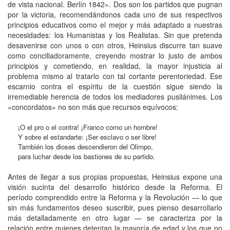
de vista nacional. Berlín 1842». Dos son los partidos que pugnan
por la victoria, recomendándonos cada uno de sus respectivos
principios educativos como el mejor y más adaptado a nuestras
necesidades: los Humanistas y los Realistas. Sin que pretenda
desavenirse con unos o con otros, Heinsius discurre tan suave
como conciliadoramente, creyendo mostrar lo justo de ambos
principios y cometiendo, en realidad, la mayor injusticia al
problema mismo al tratarlo con tal cortante perentoriedad. Ese
escarnio contra el espíritu de la cuestión sigue siendo la
irremediable herencia de todos los mediadores pusilánimes. Los
«concordatos» no son más que recursos equívocos:
¡O el pro o el contra! ¡Franco como un hombre!
Y sobre el estandarte: ¡Ser esclavo o ser libre!
También los dioses descendieron del Olimpo,
para luchar desde los bastiones de su partido.
Antes de llegar a sus propias propuestas, Heinsius expone una
visión sucinta del desarrollo histórico desde la Reforma. El
período comprendido entre la Reforma y la Revolución — lo que
sin más fundamentos deseo suscribir, pues pienso desarrollarlo
más detalladamente en otro lugar — se caracteriza por la
relación entre quienes detentan la mayoría de edad y los que no