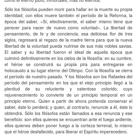
Sólo los filósofos pueden morir para hallar en la muerte su propia
identidad; con ellos muere también el período de la Reforma, la
época del saber. «Sí, efectivamente, el saber mismo tiene que
perecer para nacer de nuevo como voluntad». La libertad de
pensamiento, de fe y de conciencia, esa deliciosa flor de tres
siglos, regresará al regazo de la madre tierra para que la nueva
libertad de la voluntad pueda nutrirse de sus más nobles savias.
El saber y su libertad fueron el ideal de aquella época que
culminó definitivamente en los cielos de la filosofía: en su cumbre,
el héroe se construirá su propia pira para entregarse en
holocausto a su lugar eterno del Olimpo. Con la filosofía se cierra
el período de nuestro pasado. Y los filósofos son los Rafaeles del
período del pensamiento en los que el viejo principio llegó a la
plenitud de su reluciente y ostentoso colorido, cuyo
rejuvenecimiento lo convierte de un principio temporal en un
principio eterno. Quien a partir de ahora pretenda conservar el
saber, éste lo perderá; y quien, al contrario, renuncie a él, éste lo
obtendrá. Sólo los filósofos están llamados a esa renuncia y ese
beneficio: son ellos quienes se encuentran ante el fuego ardiente,
ellos quienes deben poner fuego a la corteza terrenal, lo mismo
que el héroe desfallecido, para liberar el Espíritu imperecedero.