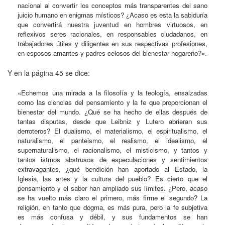
nacional al convertir los conceptos más transparentes del sano
juicio humano en enigmas místicos? ¿Acaso es esta la sabiduría
que convertirá nuestra juventud en hombres virtuosos, en
reflexivos seres racionales, en responsables ciudadanos, en
trabajadores útiles y diligentes en sus respectivas profesiones,
en esposos amantes y padres celosos del bienestar hogareño?».
Y en la página 45 se dice:
«Echemos una mirada a la filosofía y la teología, ensalzadas
como las ciencias del pensamiento y la fe que proporcionan el
bienestar del mundo. ¿Qué se ha hecho de ellas después de
tantas disputas, desde que Leibniz y Lutero abrieran sus
derroteros? El dualismo, el materialismo, el espiritualismo, el
naturalismo, el panteismo, el realismo, el idealismo, el
supernaturalismo, el racionalismo, el misticismo, y tantos y
tantos istmos abstrusos de especulaciones y sentimientos
extravagantes, ¿qué bendición han aportado al Estado, la
Iglesia, las artes y la cultura del pueblo? Es cierto que el
pensamiento y el saber han ampliado sus límites. ¿Pero, acaso
se ha vuelto más claro el primero, más firme el segundo? La
religión, en tanto que dogma, es más pura, pero la fe subjetiva
es más confusa y débil, y sus fundamentos se han