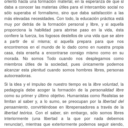
orientó hacia una formación material, en la esperanza de que si
daba a conocer las materias útiles para el intercambio social no
sólo superaba el formalismo, sino que daba satisfacción a las
más elevadas necesidades. Con todo, la educación práctica está
muy por detrás de la formación personal y libre, y si aquella
proporciona la habilidad para abrirse paso en la vida, ésta
confiere la fuerza, los fogosos destellos de una vida que se abre
a partir de sí misma; si aquella prepara para que nos
encontremos en el mundo de lo dado como en nuestra propia
casa, ésta enseña a encontrarse consigo mismo como en su
morada. No somos Todo cuando nos desplegamos como
miembros útiles de la sociedad, pues únicamente podemos
alcanzar esta plenitud cuando somos hombres libres, personas
autocreadoras.
Si la idea y el impulso de nuestro tiempo es la
libre voluntad
, la
pedagogía debe acoger la formación de la
personalidad libre
como su primer y último objetivo. Humanistas como Realistas se
limitan al saber y, a lo sumo, se preocupan por la
libertad del
pensamiento
, convirtiéndose en librepensadores a través de la
libertad teórica
. Con el saber, sin embargo, sólo somos libres
interiormente (una libertad a la que por nada debemos
renunciar), mientras que exteriormente podemos seguir siendo,