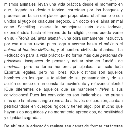
mismos animales llevan una vida práctica desde el momento en
que, llegado su destete teórico, corretean por los bosques y
praderas en busca del placer que proporciona el alimento o son
unidos al yugo de cualquier negocio. Un docto en el alma animal
como Scheitling llevaría la semejanza más lejos todavía,
extendiéndola hasta el terreno de la religión, como puede verse
en su «
Teoría del alma animal
», una obra sumamente instructiva
por esa misma razón, pues llega a acercar hasta el máximo el
animal
al
hombre civilizado
, y el hombre civilizado al animal. La
«educación para la vida práctica» no forma más que
personas de
principios
, incapaces de pensar y actuar sino en función de
máximas
, pero no forma hombres principales. Tan sólo forja
Espíritus legales, pero no libres. ¡Que distintos son aquellos
hombres en los que la totalidad de su pensamiento y de su
acción se mece en un constante movimiento y rejuvenecimiento!
¡Que diferentes de aquellos que se mantienen
fieles
a sus
convicciones! Pues las convicciones son inalterables, no pulsan
más que la misma sangre renovada a través del corazón, acaban
petrificándose en cuerpos rígidos y tienen algo, por mucho que
hayan sido adquiridos y no meramente aprendidos, de positividad
y dignidad sagradas.
De ahí que la educación realista sea capaz de formar carácteres