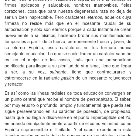
firmes, aplicados y saludables, hombres inamovibles, fieles
corazones, cosa que para nuestra degenerada raza no deja de
ser un bien inapreciable. Pero carácteres
eternos
, aquellos cuya
firmeza no reside más que en el incesante raudal de su
autocreación y sólo son eternos porque a cada instante se crean
nuevamente a sí mismos, haciendo brotar sus manifestaciones
temporales a partir de la fuerza, perennemente fresca y joven, de
su eterno Espíritu, esos carácteres no los formará nunca
semejante educación. Lo que se suele llamar un carácter sano no
es, en el mejor de los casos, más que una personalidad
petrificada para llegar a su plenitud de sí misma, tiene que llegar
a ser, a su vez,
sufriente
, tiene que contracturarse y
estremecerse en la radiante
pasión
de un incesante rejuvenecer
y renacer.
Es así como las líneas radiales de toda educación convergen en
un punto central que recibe el nombre de
personalidad
. El saber,
por muy erudito o profundo, amplio y fundamental que pueda ser,
sigue perseverando en su carácter de posesión, de propiedad,
hasta que no llega a disolverse en el punto imperceptible del Yo,
emanando omnipotentemente a partir de él como voluntad, como
Espíritu suprasensible e ilimitado. Y el saber experimenta esta
transformación cuando deja de depender de los objetos, cuando