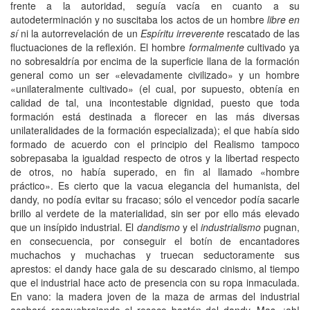
frente a la autoridad, seguía vacía en cuanto a su
autodeterminación y no suscitaba los actos de un hombre
libre en
sí
ni la autorrevelación de un
Espíritu irreverente
rescatado de las
fluctuaciones de la reflexión. El hombre
formalmente
cultivado ya
no sobresaldría por encima de la superficie llana de la formación
general como un ser «elevadamente civilizado» y un hombre
«unilateralmente cultivado» (el cual, por supuesto, obtenía en
calidad de tal, una incontestable dignidad, puesto que toda
formación está destinada a florecer en las más diversas
unilateralidades de la formación especializada); el que había sido
formado de acuerdo con el principio del Realismo tampoco
sobrepasaba la igualdad respecto de otros y la libertad respecto
de otros, no había superado, en fin al llamado «hombre
práctico». Es cierto que la vacua elegancia del humanista, del
dandy, no podía evitar su fracaso; sólo el vencedor podía sacarle
brillo al verdete de la materialidad, sin ser por ello más elevado
que un insípido industrial. El
dandismo
y el
industrialismo
pugnan,
en consecuencia, por conseguir el botín de encantadores
muchachos y muchachas y truecan seductoramente sus
aprestos: el dandy hace gala de su descarado cinismo, al tiempo
que el industrial hace acto de presencia con su ropa inmaculada.
En vano: la madera joven de la maza de armas del industrial
acabará resquebrajando el reseco bastón del dandy. Mas, ¡ah!