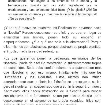
desmoronado, han crujido a los embates de la crítica y la
hermeneútica, cuando no han sido degradados por la
charlatanería y una farisea santidad falsa. ¿Y la Iglesia? ¡Ah! De
su existencia no queda ya más que la división y la decrepitud!
¿No es eso cierto?»
¿Y por qué motivo se muestran los Realistas tan adversos hacia
la filosofía? Porque desconocen su oficio y porque, en lugar de
ensanchar sus límites, ponen todo su empeño en
empequeñecerse. ¿Y a qué ese odio a la abstracción? Porque
ellos mismos son abstractos, porque abstraen su propia plenitud,
el impulso hacia la verdad redentora.
¿Es que queremos poner la pedagogía en manos de los
filósofos? ¡Nada de eso! Se mostrarían lo suficientemente torpes
en estas lides. Se la debe confiar solamente a quienes son más
que filósofos y, por eso mismo, infinitamente más que los
Humanistas y los Realistas. Estos últimos han intuido
acertadamente que también los filósofos se precipitan a su fin,
pero ni siquiera han sospechado que a su fin le seguirá un nuevo
nacimiento: ellos hacen abstracción de la filosofía para buscar
sus objetivos en el firmamento, saltan por encima de ella -para
desplomarse en el abismo de su propia vacuidad. Ellos son,
como el eterno judío,
inmortales
, mas no
eternos
.