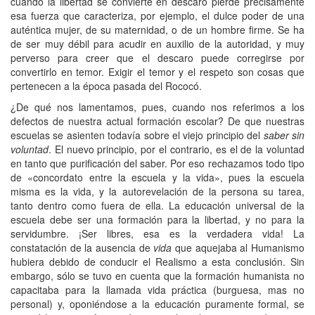
cuando la libertad se convierte en descaro pierde precisamente
esa fuerza que caracteriza, por ejemplo, el dulce poder de una
auténtica mujer, de su maternidad, o de un hombre firme. Se ha
de ser muy débil para acudir en auxilio de la autoridad, y muy
perverso para creer que el descaro puede corregirse por
convertirlo en temor. Exigir el temor y el respeto son cosas que
pertenecen a la época pasada del Rococó.
¿De qué nos lamentamos, pues, cuando nos referimos a los
defectos de nuestra actual formación escolar? De que nuestras
escuelas se asienten todavía sobre el viejo principio del
saber sin
voluntad
. El nuevo principio, por el contrario, es el de la voluntad
en tanto que purificación del saber. Por eso rechazamos todo tipo
de «concordato entre la escuela y la vida», pues la escuela
misma es la vida, y la autorevelación de la persona su tarea,
tanto dentro como fuera de ella. La educación universal de la
escuela debe ser una formación para la libertad, y no para la
servidumbre. ¡Ser libres, esa es la verdadera vida! La
constatación de la ausencia de
vida
que aquejaba al Humanismo
hubiera debido de conducir el Realismo a esta conclusión. Sin
embargo, sólo se tuvo en cuenta que la formación humanista no
capacitaba para la llamada vida práctica (burguesa, mas no
personal) y, oponiéndose a la educación puramente formal, se