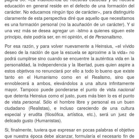
educación en general reside en el defecto de una formación del
carácter. No educamos ningún tipo de carácter», para distinguirlo
claramente de esta perspectiva diré que aquello que necesitamos
es una formación personal (no la acuñación de un carácter). Y si
una vez más se desea agregar un -istmo a quienes siguen este
principio, éste podría ser, en mi opinión, el de
Personalismo
.
Por esa razón, y para volver nuevamente a Heinsius, «el vívido
deseo de la nación de que la escuela se aproxime a la vida» no
podrá cumplirse sino cuando se encuentre la auténtica vida en la
personalidad, la independencia y la libertad, pues quien aspire a
estos objetivos no renunciará por ello a todo lo bueno que existe
tanto en el Humanismo como en el Realismo, sino que
ennoblecerá a ambos, elevándolos a una altura infinitamente
mayor. Tampoco puede ponderarse el punto de vista
nacional
que detenta Heinsius como el justo, pues más bien lo es el punto
de vista
personal
. Sólo el hombre libre y personal es un buen
ciudadano (Realistas), e incluso careciendo de una cultura
especial y erudita (filosófica, artística, etc.), será un juez de
delicado gusto (Humanistas).
Si, finalmente, tuviera que expresar en pocas palabras el objetivo
que nuestra época debe alcanzar, formularía el necesario fin de