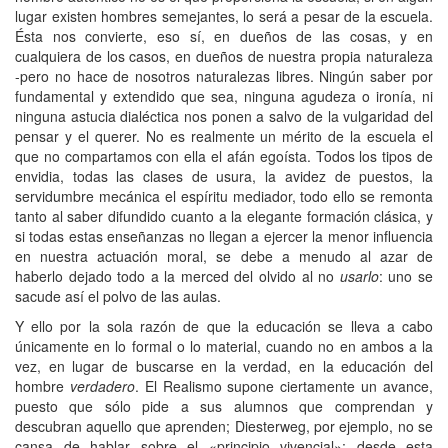
lugar existen hombres semejantes, lo será a pesar de la escuela.
Ésta nos convierte, eso sí, en dueños de las cosas, y en
cualquiera de los casos, en dueños de nuestra propia naturaleza
-pero no hace de nosotros naturalezas libres. Ningún saber por
fundamental y extendido que sea, ninguna agudeza o ironía, ni
ninguna astucia dialéctica nos ponen a salvo de la vulgaridad del
pensar y el querer. No es realmente un mérito de la escuela el
que no compartamos con ella el afán egoísta. Todos los tipos de
envidia, todas las clases de usura, la avidez de puestos, la
servidumbre mecánica el espíritu mediador, todo ello se remonta
tanto al saber difundido cuanto a la elegante formación clásica, y
si todas estas enseñanzas no llegan a ejercer la menor influencia
en nuestra actuación moral, se debe a menudo al azar de
haberlo dejado todo a la merced del olvido al no
usarlo
: uno se
sacude así el polvo de las aulas.
Y ello por la sola razón de que la educación se lleva a cabo
únicamente en lo formal o lo material, cuando no en ambos a la
vez, en lugar de buscarse en la verdad, en la educación del
hombre
verdadero
. El Realismo supone ciertamente un avance,
puesto que sólo pide a sus alumnos que comprendan y
descubran aquello que aprenden; Diesterweg, por ejemplo, no se
cansa de hablar sobre el «principio vivencial»; desde esta