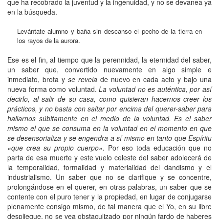
que ha recobrado la juventud y la ingenuidad, y no se devanea ya
en la búsqueda.
Levántate alumno y baña sin descanso el pecho de la tierra en
los rayos de la aurora.
Ese es el fin, al tiempo que la perennidad, la eternidad del saber,
un saber que, convertido nuevamente en algo simple e
inmediato, brota y
se revela
de nuevo en cada acto y bajo una
nueva forma como voluntad.
La voluntad no es auténtica, por así
decirlo, al salir de su casa, como quisieran hacernos creer los
prácticos, y no basta con saltar por encima del querer-saber para
hallarnos súbitamente en el medio de la voluntad. Es el saber
mismo el que se consuma en la voluntad en el momento en que
se desensorializa y se engendra a sí mismo en tanto que Espíritu
«que crea su propio cuerpo»
. Por eso toda educación que no
parta de esa muerte y este vuelo celeste del saber adolecerá de
la temporalidad, formalidad y materialidad del dandismo y el
industrialismo. Un saber que no se clarifique y se concentre,
prolongándose en el querer, en otras palabras, un saber que se
contente con el puro tener y la propiedad, en lugar de conjugarse
plenamente consigo mismo, de tal manera que el Yo, en su libre
despliegue, no se vea obstaculizado por ningún fardo de haberes