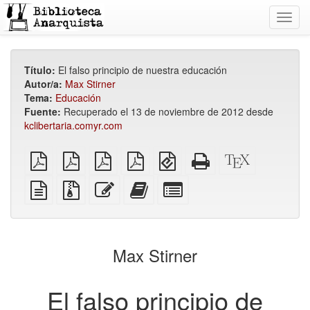
Toggl
navig
Título:
El falso principio de nuestra educación
Autor/a:
Max Stirner
Tema:
Educación
Fuente:
Recuperado el 13 de noviembre de 2012 desde
kclibertaria.comyr.com
PDF
PDF
PDF
PDF
EPUB
HTML
Fuente
plano
A4
tamaño
mini
(para
puro
XeLaTeX
para
carta
dispositivos
(bueno
fuente
Archivos
Edita
Agrega
Seleccionar
cuadernillo
para
móviles)
para
en
fuentes
este
este
partes
cuadernillo
imprimir)
texto
con
texto
texto
individuales
plano
adjuntos
al
para
creador
el
Max Stirner
de
creador
libros
de
libros
El falso principio de