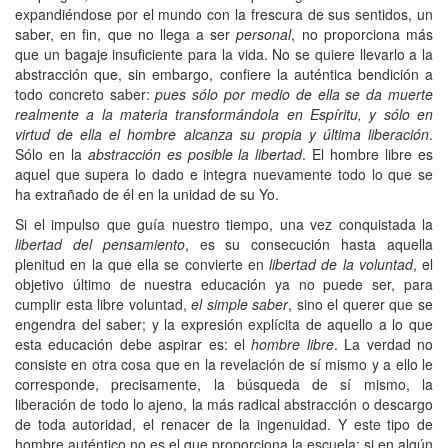
expandiéndose por el mundo con la frescura de sus sentidos, un
saber, en fin, que no llega a ser
personal
, no proporciona más
que un bagaje insuficiente para la vida. No se quiere llevarlo a la
abstracción que, sin embargo, confiere la auténtica bendición a
todo concreto saber:
pues sólo por medio de ella se da muerte
realmente a la materia transformándola en Espíritu, y sólo en
virtud de ella el hombre alcanza su propia y última liberación
.
Sólo en la
abstracción es posible la libertad
. El hombre libre es
aquel que supera lo dado e integra nuevamente todo lo que se
ha extrañado de él en la unidad de su Yo.
Si el impulso que guía nuestro tiempo, una vez conquistada la
libertad del pensamiento
, es su consecución hasta aquella
plenitud en la que ella se convierte en
libertad de la voluntad
, el
objetivo último de nuestra educación ya no puede ser, para
cumplir esta libre voluntad,
el simple saber
, sino el querer que se
engendra del saber; y la expresión explícita de aquello a lo que
esta educación debe aspirar es: el
hombre libre
. La verdad no
consiste en otra cosa que en la revelación de sí mismo y a ello le
corresponde, precisamente, la búsqueda de sí mismo, la
liberación de todo lo ajeno, la más radical abstracción o descargo
de toda autoridad, el renacer de la ingenuidad. Y este tipo de
hombre auténtico no es el que proporciona la escuela; si en algún