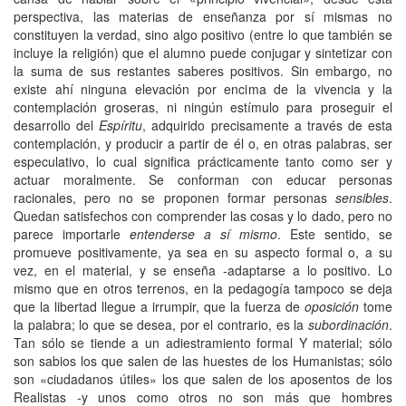
perspectiva, las materias de enseñanza por sí mismas no
constituyen la verdad, sino algo positivo (entre lo que también se
incluye la religión) que el alumno puede conjugar y sintetizar con
la suma de sus restantes saberes positivos. Sin embargo, no
existe ahí ninguna elevación por encima de la vivencia y la
contemplación groseras, ni ningún estímulo para proseguir el
desarrollo del
Espíritu
, adquirido precisamente a través de esta
contemplación, y producir a partir de él o, en otras palabras, ser
especulativo, lo cual significa prácticamente tanto como ser y
actuar moralmente. Se conforman con educar personas
racionales, pero no se proponen formar personas
sensibles
.
Quedan satisfechos con comprender las cosas y lo dado, pero no
parece importarle
entenderse a sí mismo
. Este sentido, se
promueve positivamente, ya sea en su aspecto formal o, a su
vez, en el material, y se enseña -adaptarse a lo positivo. Lo
mismo que en otros terrenos, en la pedagogía tampoco se deja
que la libertad llegue a irrumpir, que la fuerza de
oposición
tome
la palabra; lo que se desea, por el contrario, es la
subordinación
.
Tan sólo se tiende a un adiestramiento formal Y material; sólo
son sabios los que salen de las huestes de los Humanistas; sólo
son «ciudadanos útiles» los que salen de los aposentos de los
Realistas -y unos como otros no son más que hombres