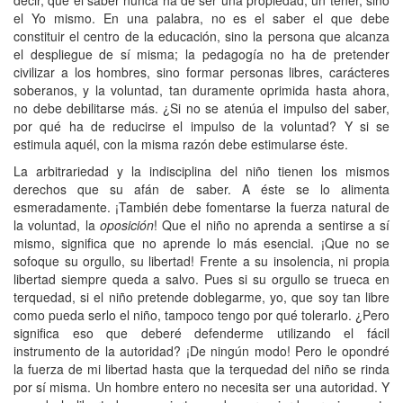
el Yo mismo. En una palabra, no es el saber el que debe
constituir el centro de la educación, sino la persona que alcanza
el despliegue de sí misma; la pedagogía no ha de pretender
civilizar a los hombres, sino formar personas libres, carácteres
soberanos, y la voluntad, tan duramente oprimida hasta ahora,
no debe debilitarse más. ¿Si no se atenúa el impulso del saber,
por qué ha de reducirse el impulso de la voluntad? Y si se
estimula aquél, con la misma razón debe estimularse éste.
La arbitrariedad y la indisciplina del niño tienen los mismos
derechos que su afán de saber. A éste se lo alimenta
esmeradamente. ¡También debe fomentarse la fuerza natural de
la voluntad, la
oposición
! Que el niño no aprenda a sentirse a sí
mismo, significa que no aprende lo más esencial. ¡Que no se
sofoque su orgullo, su libertad! Frente a su insolencia, ni propia
libertad siempre queda a salvo. Pues si su orgullo se trueca en
terquedad, si el niño pretende doblegarme, yo, que soy tan libre
como pueda serlo el niño, tampoco tengo por qué tolerarlo. ¿Pero
significa eso que deberé defenderme utilizando el fácil
instrumento de la autoridad? ¡De ningún modo! Pero le opondré
la fuerza de mi libertad hasta que la terquedad del niño se rinda
por sí misma. Un hombre entero no necesita ser una autoridad. Y