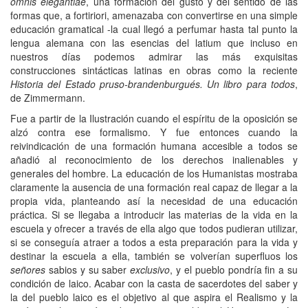
omnis elegantiae
, una formación del gusto y del sentido de las
formas que, a fortiriori, amenazaba con convertirse en una simple
educación gramatical -la cual llegó a perfumar hasta tal punto la
lengua alemana con las esencias del latium que incluso en
nuestros días podemos admirar las más exquisitas
construcciones sintácticas latinas en obras como la reciente
Historia del Estado pruso-brandenburgués. Un libro para todos
,
de Zimmermann.
Fue a partir de la Ilustración cuando el espíritu de la oposición se
alzó contra ese formalismo. Y fue entonces cuando la
reivindicación de una formación humana accesible a todos se
añadió al reconocimiento de los derechos inalienables y
generales del hombre. La educación de los Humanistas mostraba
claramente la ausencia de una formación real capaz de llegar a la
propia vida, planteando así la necesidad de una educación
práctica. Si se llegaba a introducir las materias de la vida en la
escuela y ofrecer a través de ella algo que todos pudieran utilizar,
si se conseguía atraer a todos a esta preparación para la vida y
destinar la escuela a ella, también se volverían superfluos los
señores
sabios y su saber
exclusivo
, y el pueblo pondría fin a su
condición de laico. Acabar con la casta de sacerdotes del saber y
la del pueblo laico es el objetivo al que aspira el Realismo y la