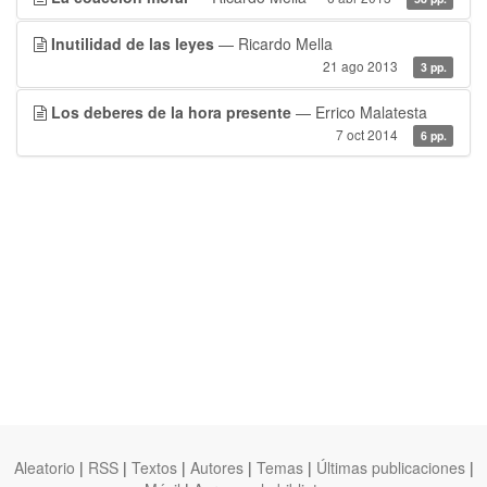
Inutilidad de las leyes
— Ricardo Mella
21 ago 2013
3 pp.
Los deberes de la hora presente
— Errico Malatesta
7 oct 2014
6 pp.
Aleatorio
|
RSS
|
Textos
|
Autores
|
Temas
|
Últimas publicaciones
|