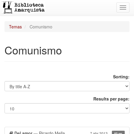
Toggl
navig
Temas
Comunismo
Comunismo
Sorting:
Results per page:
Del amor
— Ricardo Mella
7 abr 2013
40 pp.