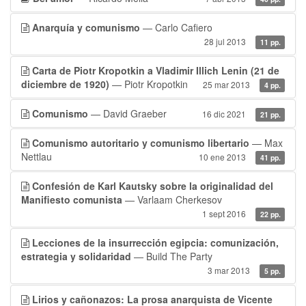
Anarquía y comunismo
— Carlo Cafiero
28 jul 2013
11 pp.
Carta de Piotr Kropotkin a Vladimir Illich Lenin (21 de
diciembre de 1920)
— Piotr Kropotkin
25 mar 2013
4 pp.
Comunismo
— David Graeber
16 dic 2021
21 pp.
Comunismo autoritario y comunismo libertario
— Max
Nettlau
10 ene 2013
41 pp.
Confesión de Karl Kautsky sobre la originalidad del
Manifiesto comunista
— Varlaam Cherkesov
1 sept 2016
22 pp.
Lecciones de la insurrección egipcia: comunización,
estrategia y solidaridad
— Build The Party
3 mar 2013
5 pp.
Lirios y cañonazos: La prosa anarquista de Vicente