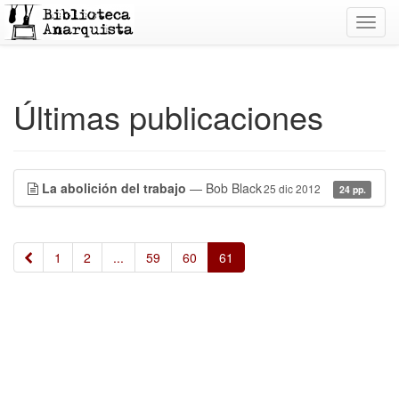
Toggl
navig
Últimas publicaciones
La abolición del trabajo
— Bob Black
25 dic 2012
24 pp.
«
1
2
...
59
60
61